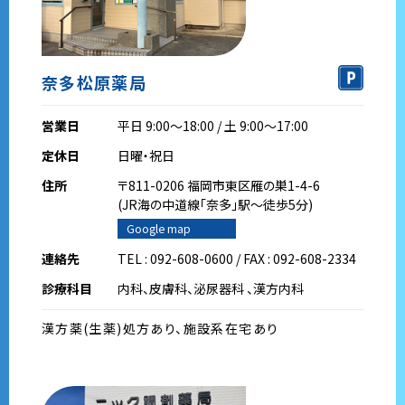
奈多松原薬局
営業日
平日 9:00～18:00 / 土 9:00～17:00
定休日
日曜・祝日
住所
〒811-0206 福岡市東区雁の巣1-4-6
(JR海の中道線｢奈多｣駅～徒歩5分)
Google map
連絡先
TEL : 092-608-0600 / FAX : 092-608-2334
診療科目
内科、皮膚科、泌尿器科 、漢方内科
漢方薬(生薬)処方あり、施設系在宅あり