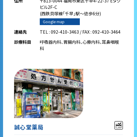
住所
〒813-0044 福岡市東区千早4-22-37 Eタク
ビル2F-C
(西鉄貝塚線｢千早｣駅～徒歩6分)
Google map
連絡先
TEL : 092-410-3463 / FAX : 092-410-3464
診療科目
呼吸器内科、胃腸内科、心療内科、耳鼻咽喉
科
誠心堂薬局