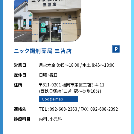
ニック調剤薬局 三苫店
営業日
月火木金 8:45～18:00 / 水土 8:45～13:00
定休日
日曜・祝日
住所
〒811-0201 福岡市東区三苫3-4-11
(西鉄貝塚線｢三苫｣駅～徒歩10分)
Google map
連絡先
TEL : 092-608-2363 / FAX : 092-608-2392
診療科目
内科、小児科